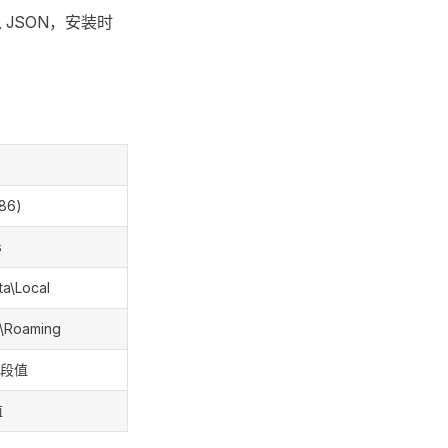
 JSON，安装时
x86)
s
a\Local
a\Roaming
 字段值
值