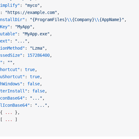
implify"
: 
"myco"
,
: 
"https://example.com"
,
nstallDir"
: 
"{ProgramFiles}
\\
{Company}
\\
{AppName}"
,
Key"
: 
"MyApp"
,
utable"
: 
"MyApp.exe"
,
ext"
: 
"..."
,
ionMethod"
: 
"Lzma"
,
ssedSize"
: 
157286400
,
"
: 
""
,
hortcut"
: 
true
,
uShortcut"
: 
true
,
hWindows"
: 
false
,
terInstall"
: 
false
,
conBase64"
: 
"..."
,
lIconBase64"
: 
"..."
,
{ 
...
 },
[ 
...
 ]