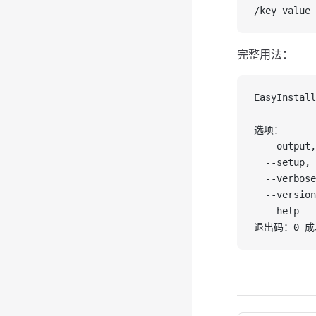
/key value 
完整用法：
EasyInstal
选项：
  --outpu
  --setu
  --verbo
  --versi
  --help 
退出码：0 成