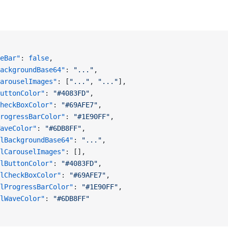
eBar"
: 
false
,
ackgroundBase64"
: 
"..."
,
arouselImages"
: [
"..."
, 
"..."
],
uttonColor"
: 
"#4083FD"
,
heckBoxColor"
: 
"#69AFE7"
,
rogressBarColor"
: 
"#1E90FF"
,
aveColor"
: 
"#6DB8FF"
,
lBackgroundBase64"
: 
"..."
,
lCarouselImages"
: [],
lButtonColor"
: 
"#4083FD"
,
lCheckBoxColor"
: 
"#69AFE7"
,
lProgressBarColor"
: 
"#1E90FF"
,
lWaveColor"
: 
"#6DB8FF"