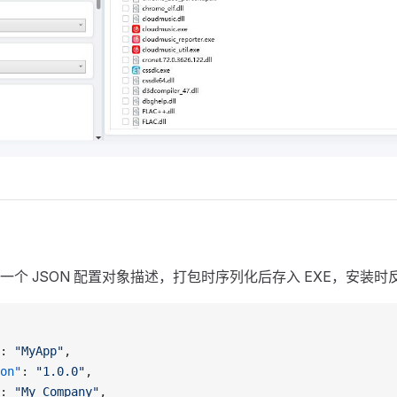
一个 JSON 配置对象描述，打包时序列化后存入 EXE，安装
: 
"MyApp"
,
on"
: 
"1.0.0"
,
: 
"My Company"
,