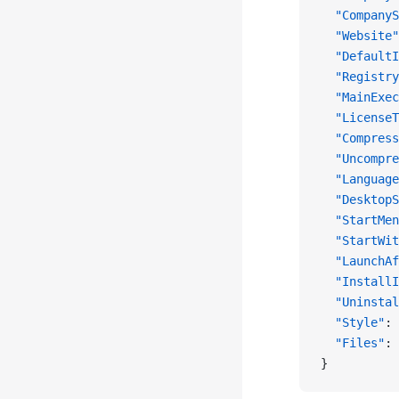
  "CompanyS
  "Website"
  "DefaultI
  "Registry
  "MainExec
  "LicenseT
  "Compress
  "Uncompre
  "Language
  "DesktopS
  "StartMen
  "StartWit
  "LaunchAf
  "InstallI
  "Uninstal
  "Style"
: 
  "Files"
: 
}